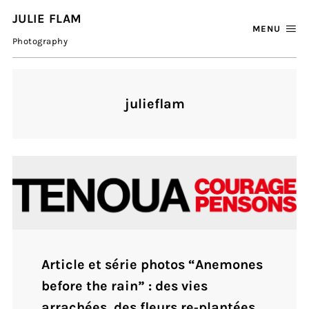
JULIE FLAM
MENU
Photography
julieflam
Article et série photos “Anemones
before the rain” : des vies
arrachées, des fleurs re‐plantées