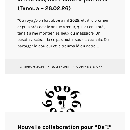
(Tenoua – 26.02.26)
“Ce voyage en Israël, en avril 2025, était le premier
depuis près de dix ans. Ma sœur, qui vit en Israël,
tenait à me montrer les lieux du massacre. Un
besoin viscéral de ne pas rester seule avec cela. De
partager la douleur et le trauma là où notre ...
ON
3 MARCH 2026
JULIEFLAM
COMMENTS OFF
ARTICLE
ET
SÉRIE
PHOTOS
“ANEMONES
BEFORE
THE
RAIN”
:
DES
VIES
ARRACHÉES,
Nouvelle collaboration pour “Daï!”
DES