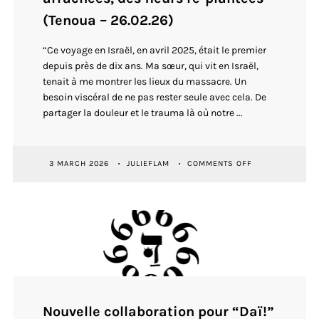
(Tenoua – 26.02.26)
“Ce voyage en Israël, en avril 2025, était le premier
depuis près de dix ans. Ma sœur, qui vit en Israël,
tenait à me montrer les lieux du massacre. Un
besoin viscéral de ne pas rester seule avec cela. De
partager la douleur et le trauma là où notre ...
ON
3 MARCH 2026
JULIEFLAM
COMMENTS OFF
ARTICLE
ET
SÉRIE
PHOTOS
“ANEMONES
BEFORE
THE
RAIN”
:
DES
VIES
ARRACHÉES,
Nouvelle collaboration pour “Daï!”
DES