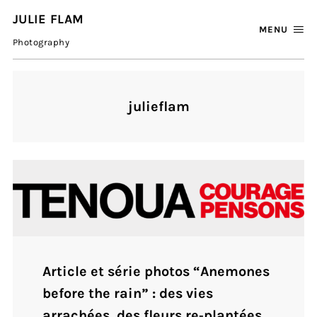
JULIE FLAM
MENU
Photography
julieflam
Article et série photos “Anemones
before the rain” : des vies
arrachées, des fleurs re‐plantées